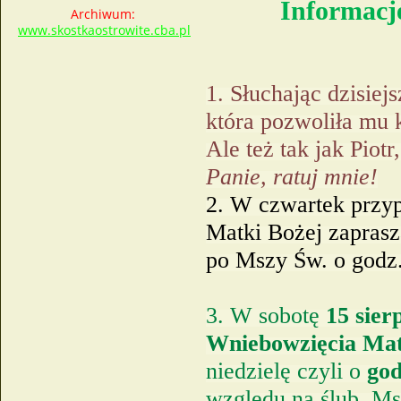
Informacje
Archiwum:
www.skostkaostrowite.cba.pl
1. Słuchając dzisie
która pozwoliła mu 
Ale też tak jak Pio
Panie, ratuj mnie!
2. W czwartek przyp
Matki Bożej zapras
po Mszy Św. o godz.
3. W sobotę
15 sier
Wniebowzięcia Mat
niedzielę czyli o
god
względu na ślub, Ms