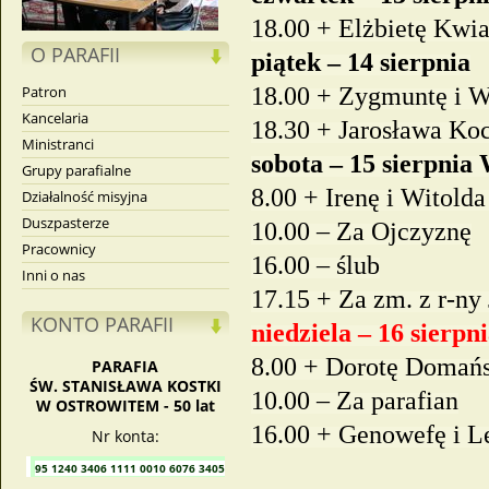
18.00 + Elżbietę Kwi
O PARAFII
piątek – 14 sierpnia
18.00 + Zygmuntę i W
Patron
Kancelaria
18.30 + Jarosława Ko
Ministranci
sobota – 15 sierpni
Grupy parafialne
8.00 + Irenę i Witold
Działalność misyjna
Duszpasterze
10.00 – Za Ojczyznę
Pracownicy
16.00 – ślub
Inni o nas
17.15 + Za zm. z r-ny
KONTO PARAFII
niedziela – 16 sierpn
8.00 + Dorotę Domańsk
PARAFIA
ŚW. STANISŁAWA KOSTKI
10.00 – Za parafian
W OSTROWITEM - 50 lat
16.00 + Genowefę i 
Nr konta:
95 1240 3406 1111 0010 6076 3405