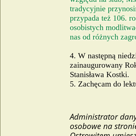
tradycyjnie przynos
przypada też 106. r
osobistych modlitwa
nas od różnych zag
4. W następną niedzi
zainaugurowany Rok 
Stanisława Kostki.
5. Zachęcam do lektu
Administrator dan
osobowe na stronie
Ostrowitem umiesz