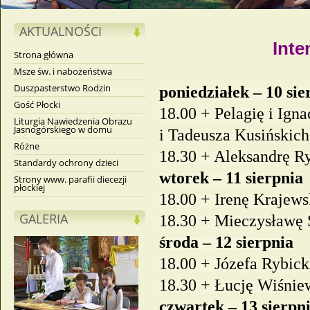
AKTUALNOŚCI
Inte
Strona główna
Msze św. i nabożeństwa
Duszpasterstwo Rodzin
poniedziałek – 10 sie
Gość Płocki
18.00 + Pelagię i Ign
Liturgia Nawiedzenia Obrazu
Jasnogórskiego w domu
i Tadeusza Kusińskich
Różne
18.30 + Aleksandrę R
Standardy ochrony dzieci
wtorek – 11 sierpnia
Strony www. parafii diecezji
płockiej
18.00 + Irenę Krajews
GALERIA
18.30 + Mieczysławę 
środa – 12 sierpnia
18.00 + Józefa Rybick
18.30 + Łucję Wiśnie
czwartek – 13 sierpn